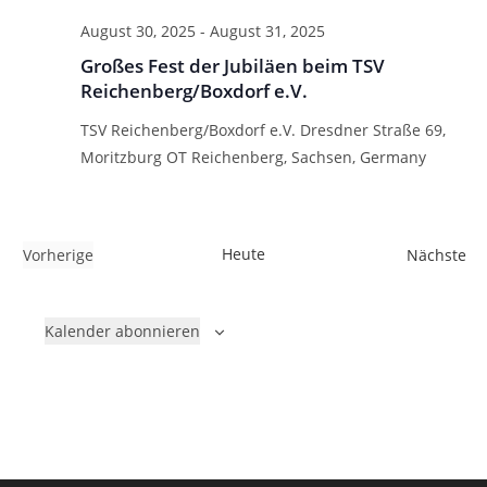
u
h
August 30, 2025
-
August 31, 2025
t
c
e
Großes Fest der Jubiläen beim TSV
h
n
Reichenberg/Boxdorf e.V.
e
-
u
TSV Reichenberg/Boxdorf e.V.
Dresdner Straße 69,
N
n
Moritzburg OT Reichenberg, Sachsen, Germany
a
d
v
A
i
n
g
Heute
V
Vorherige
Nächste
s
a
V
e
t
i
e
r
Kalender abonnieren
i
r
a
c
o
a
n
h
n
n
s
t
s
t
e
t
a
n
a
l