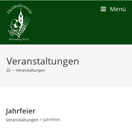
Zum
Menü
Inhalt
springen
Veranstaltungen
>
Veranstaltungen
Jahrfeier
Jahrfeier
Veranstaltungen