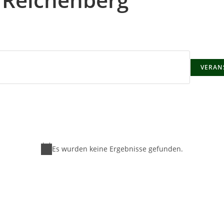
VERAN
Es wurden keine Ergebnisse gefunden.
H
i
n
w
e
i