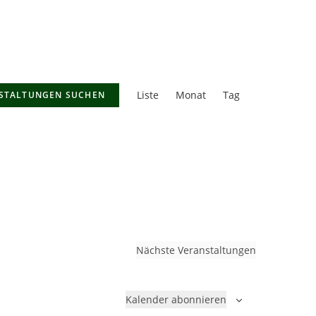
V
Liste
Monat
e
Tag
STALTUNGEN SUCHEN
r
a
n
s
t
a
l
t
Nächste
Veranstaltungen
u
n
g
Kalender abonnieren
A