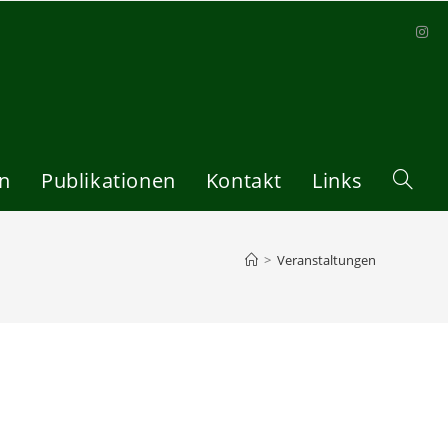
en
Publikationen
Kontakt
Links
Website
Suche
>
Veranstaltungen
umscha