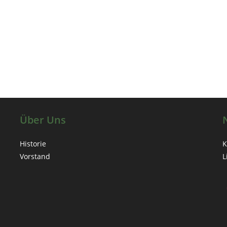
s
Über Uns
Historie
K
Vorstand
L