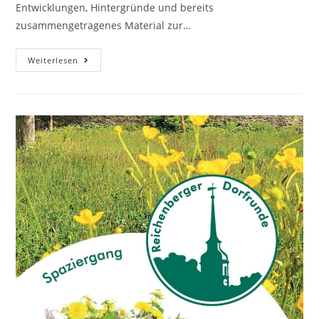
Entwicklungen, Hintergründe und bereits
zusammengetragenes Material zur…
Neu
Weiterlesen
Auf
Unserer
Website!
–
Die
Reichenberger
Ortschronik
–
Und
Du
Kannst
Mitwirken!