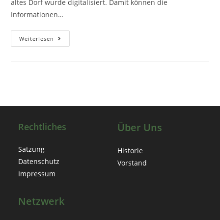
altes Dorf wurde digitalisiert. Damit können die
Informationen…
Neu!
Weiterlesen
–
Die
Digitale
Reichenberger
Dorfrunde
Rechtliches
Über Uns
Satzung
Historie
Datenschutz
Vorstand
Impressum
Netzwerk