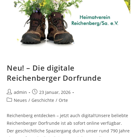
Neu! – Die digitale
Reichenberger Dorfrunde
Beitrags-
Beitrag
admin
23 Januar, 2026
Autor:
veröffentlicht:
Beitrags-
Neues
/
Geschichte
/
Orte
Kategorie:
Reichenberg entdecken – jetzt auch digital!Unsere beliebte
Reichenberger Dorfrunde ist ab sofort online verfügbar.
Der geschichtliche Spaziergang durch unser rund 790 Jahre