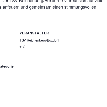
. Der TSV Reichenberg/Boxdorf e.V. freut sich auf viele
ams anfeuern und gemeinsam einen stimmungsvollen
VERANSTALTER
TSV Reichenberg/Boxdorf
e.V.
ategorie