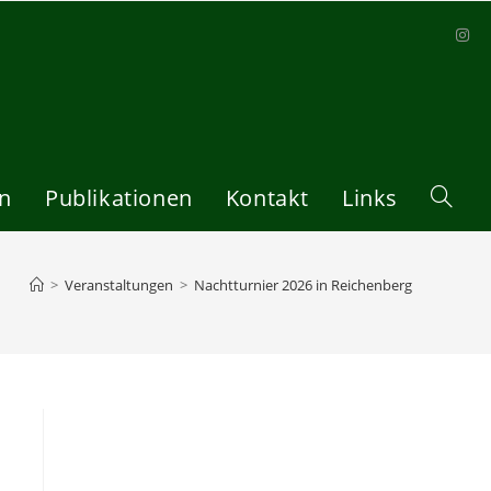
en
Publikationen
Kontakt
Links
Website
Suche
>
Veranstaltungen
>
Nachtturnier 2026 in Reichenberg
umscha