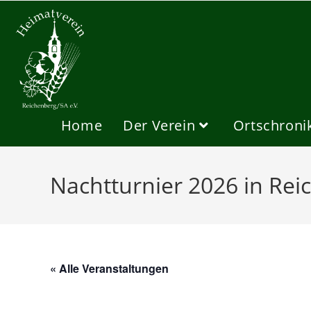
Zum
Inhalt
springen
Home
Der Verein
Ortschroni
Nachtturnier 2026 in Re
« Alle Veranstaltungen