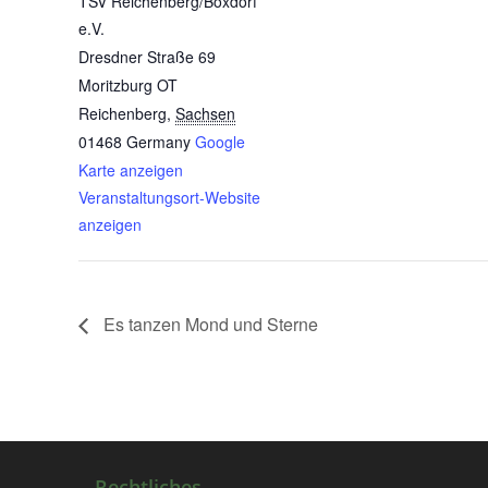
TSV Reichenberg/Boxdorf
e.V.
Dresdner Straße 69
Moritzburg OT
Reichenberg
,
Sachsen
01468
Germany
Google
Karte anzeigen
Veranstaltungsort-Website
anzeigen
Es tanzen Mond und Sterne
Rechtliches