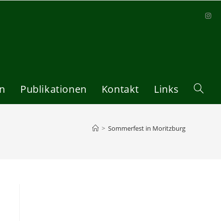
en
Publikationen
Kontakt
Links
Website
Suche
>
Sommerfest in Moritzburg
umscha