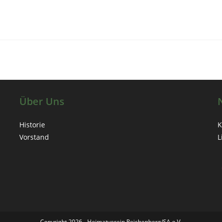
Über Uns
Historie
K
Vorstand
L
Copyright 2026 - Heimatverein Reichenberg/SA e.V.