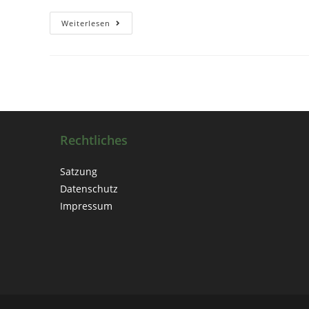
Sommerfest
Weiterlesen
In
Moritzburg
–
Gemeinsam
Feiern
Zur
Sommersonnenwende!
Rechtliches
Satzung
Datenschutz
Impressum