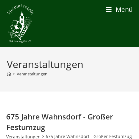
Zum
Menü
Inhalt
springen
Veranstaltungen
>
Veranstaltungen
675 Jahre Wahnsdorf - Großer
Festumzug
675 Jahre Wahnsdorf - Großer Festumzug
Veranstaltungen