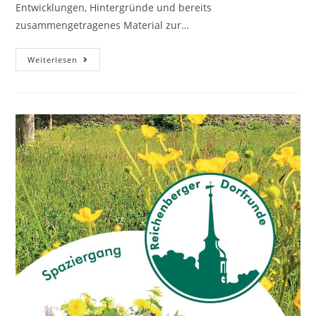
Entwicklungen, Hintergründe und bereits
zusammengetragenes Material zur…
Neu
Weiterlesen
Auf
Unserer
Website!
–
Die
Reichenberger
Ortschronik
–
Und
Du
Kannst
Mitwirken!