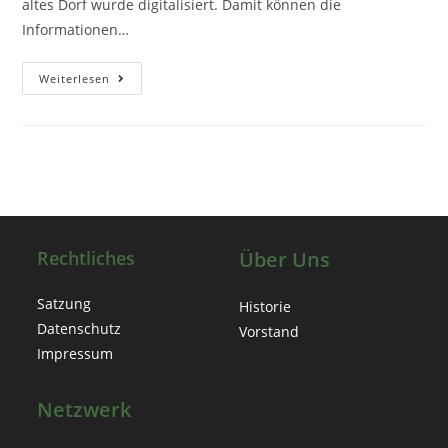
altes Dorf wurde digitalisiert. Damit können die
Informationen…
Neu!
Weiterlesen
–
Die
Digitale
Reichenberger
Dorfrunde
Rechtliches
Über Uns
Satzung
Historie
Datenschutz
Vorstand
Impressum
Netzwerk