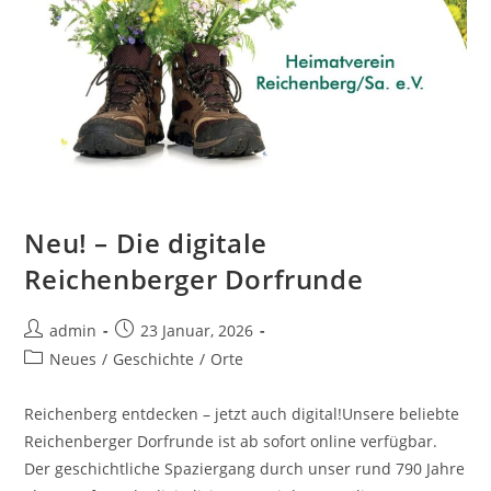
Neu! – Die digitale
Reichenberger Dorfrunde
Beitrags-
Beitrag
admin
23 Januar, 2026
Autor:
veröffentlicht:
Beitrags-
Neues
/
Geschichte
/
Orte
Kategorie:
Reichenberg entdecken – jetzt auch digital!Unsere beliebte
Reichenberger Dorfrunde ist ab sofort online verfügbar.
Der geschichtliche Spaziergang durch unser rund 790 Jahre